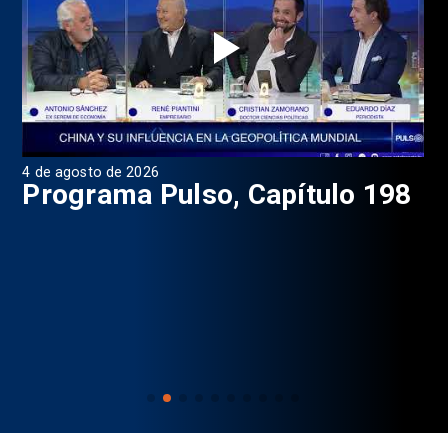
4 de agosto de 2026
1 d
9
Programa Pulso, Capítulo 198
P