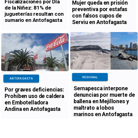
Fiscalizaciones por Día
Mujer queda en prisión
de la Niñez: 81% de
preventiva por estafas
jugueterías resultan con
con falsos cupos de
sumario en Antofagasta
Serviu en Antofagasta
REGIONAL
ANTOFAGASTA
Sernapesca interpone
Por graves deficiencias:
denuncias por muerte de
Prohiben uso de caldera
ballena en Mejillones y
en Embotelladora
maltrato a lobos
Andina en Antofagasta
marinos en Antofagasta