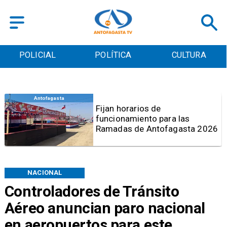
POLICIAL
POLÍTICA
CULTURA
Antofagasta
Por graves deficiencias:
Prohiben uso de caldera en
Embotelladora Andina en
Antofagasta
NACIONAL
Controladores de Tránsito
Aéreo anuncian paro nacional
en aeropuertos para este