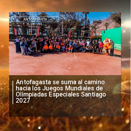
DEPORTES
"Falta de profesionalismo": Sifup
anuncia medidas por situación
irregular de futbolistas
extranjeros