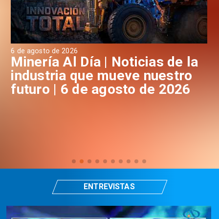
6 de agosto de 2026
6 d
a
Minería Al Día | Noticias de la
M
industria que mueve nuestro
i
futuro | 6 de agosto de 2026
f
ENTREVISTAS