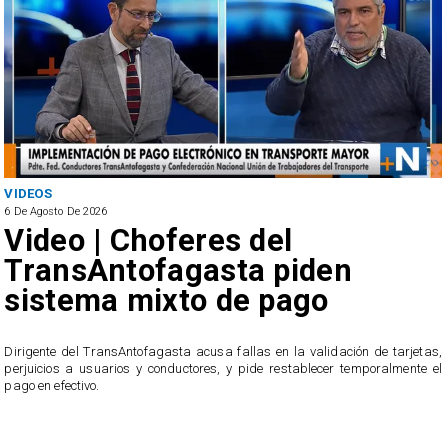
ANTOFAGASTA
6 De Agosto De 2026
SERNAC oficia a Bipay tra
reclamos por cobros
irregulares en el transpor
público de Antofagasta
de tarjetas,
oralmente el
El servicio ofició a la empresa tras recibir casi 40 reclamos por p
usuarios, quienes acusan cobros irregulares, descuentos du
transacciones que no reconocen.