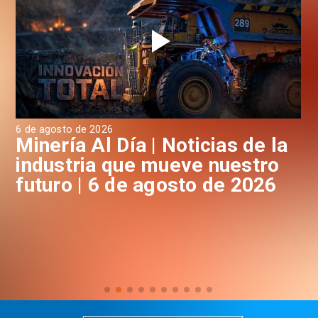
6 de agosto de 2026
6 d
a
Minería Al Día | Noticias de la
M
industria que mueve nuestro
i
futuro | 6 de agosto de 2026
f