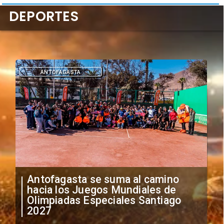
DEPORTES
DEPORTES
"Falta de profesionalismo": Sifup
anuncia medidas por situación
irregular de futbolistas
extranjeros