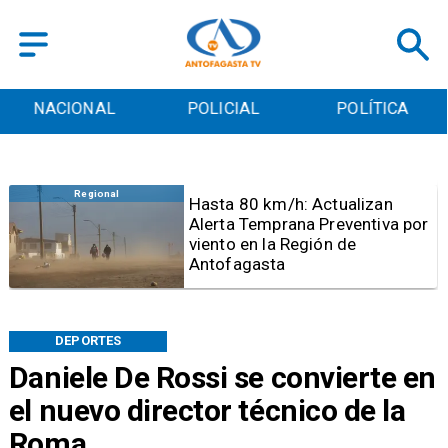
POLICIAL
POLÍTICA
CULTURA
Antofagasta
Detienen a sujeto por iniciar
quema para sacar cables
eléctricos en el sector norte de
Antofagasta
DEPORTES
Daniele De Rossi se convierte en
el nuevo director técnico de la
Roma