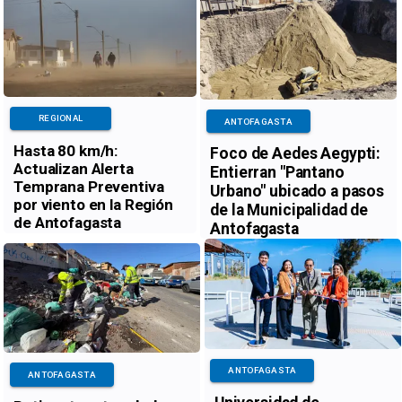
REGIONAL
ANTOFAGASTA
Hasta 80 km/h:
Foco de Aedes Aegypti:
Actualizan Alerta
Entierran "Pantano
Temprana Preventiva
Urbano" ubicado a pasos
por viento en la Región
de la Municipalidad de
de Antofagasta
Antofagasta
ANTOFAGASTA
ANTOFAGASTA