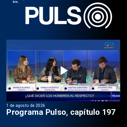
hrs.
1 de agosto de 2026
31 
8
Programa Pulso, capítulo 197
D