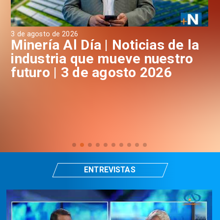
3 de agosto de 2026
31 
a
Minería Al Día | Noticias de la
M
industria que mueve nuestro
i
futuro | 3 de agosto 2026
f
ENTREVISTAS