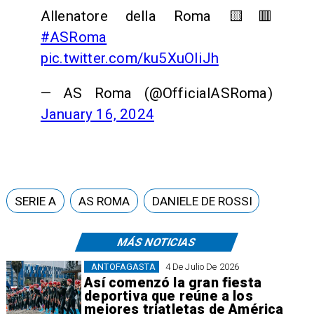
Allenatore della Roma 🟨🟥
#ASRoma
pic.twitter.com/ku5XuOIiJh
— AS Roma (@OfficialASRoma)
January 16, 2024
SERIE A
AS ROMA
DANIELE DE ROSSI
MÁS NOTICIAS
ANTOFAGASTA
4 De Julio De 2026
Así comenzó la gran fiesta
deportiva que reúne a los
mejores triatletas de América