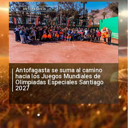
DEPORTES
"Falta de profesionalismo": Sifup
anuncia medidas por situación
irregular de futbolistas
extranjeros