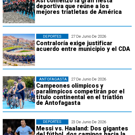
Así comenzó la gran fiesta
deportiva que reúne a los
mejores triatletas de América
DEPORTES
27 De Junio De 2026
Contraloría exige justificar
acuerdo entre municipio y el CDA
ANTOFAGASTA
27 De Junio De 2026
Campeones olímpicos y
paralímpicos competirán por el
título continental en el triatlón
de Antofagasta
DEPORTES
23 De Junio De 2026
Messi vs. Haaland: Dos gigantes
del fútbol, dos caminos hacia la