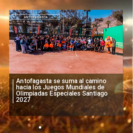
DEPORTES
"Falta de profesionalismo": Sifup
anuncia medidas por situación
irregular de futbolistas
extranjeros