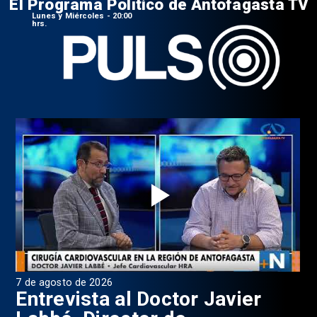
El Programa Político de Antofagasta TV
Lunes y Miércoles - 20:00
hrs.
7 de agosto de 2026
6 d
0
Entrevista al Doctor Javier
P