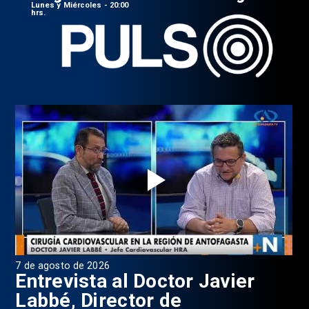
Lunes y Miércoles - 20:00
hrs.
7 de agosto de 2026
6 d
0
Entrevista al Doctor Javier
P
Labbé, Director de