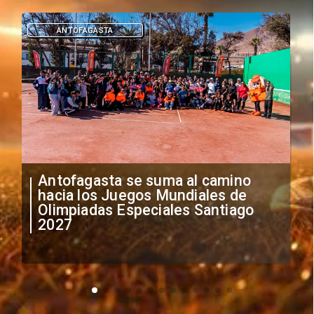
DEPORTES
"Falta de profesionalismo": Sifup
anuncia medidas por situación
irregular de futbolistas
extranjeros