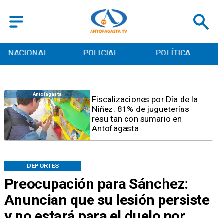
POLICIAL
POLÍTICA
CULTURA
Antofagasta
Tribunal frena opción de pena
mixta para Karen Rojo por ahora
DEPORTES
Preocupación para Sánchez:
Anuncian que su lesión persiste
y no estará para el duelo por