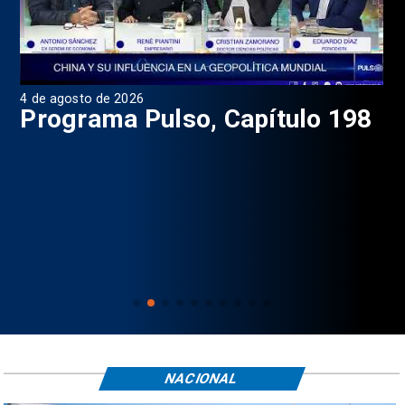
4 de agosto de 2026
1 d
9
Programa Pulso, Capítulo 198
P
NACIONAL