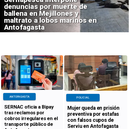
denuncias por muerte de
ballena en Mejillones y
maltrato a lobos marinos en
Antofagasta
ANTOFAGASTA
POLICIAL
SERNAC oficia a Bipay
Mujer queda en prisión
tras reclamos por
preventiva por estafas
cobros irregulares en el
con falsos cupos de
transporte público de
Serviu en Antofagasta