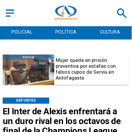
POLICIAL
POLÍTICA
CULTURA
Videos
Video | Choferes del
TransAntofagasta piden
sistema mixto de pago
DEPORTES
El Inter de Alexis enfrentará a
un duro rival en los octavos de
final de la Champions League