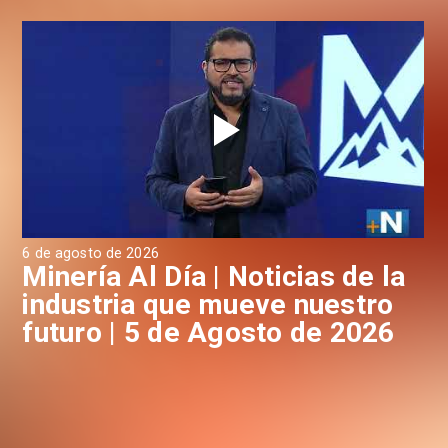
6 de agosto de 2026
4 d
a
Minería Al Día | Noticias de la
M
industria que mueve nuestro
i
futuro | 5 de Agosto de 2026
f