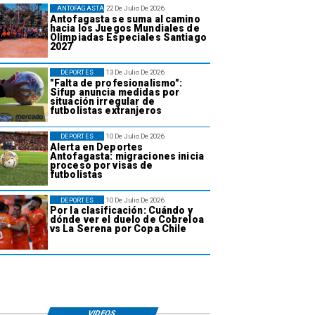
ANTOFAGASTA
22 De Julio De 2026
Antofagasta se suma al camino
hacia los Juegos Mundiales de
Olimpiadas Especiales Santiago
2027
DEPORTES
13 De Julio De 2026
"Falta de profesionalismo":
Sifup anuncia medidas por
situación irregular de
futbolistas extranjeros
DEPORTES
10 De Julio De 2026
Alerta en Deportes
Antofagasta: migraciones inicia
proceso por visas de
futbolistas
DEPORTES
10 De Julio De 2026
Por la clasificación: Cuándo y
dónde ver el duelo de Cobreloa
vs La Serena por Copa Chile
VIDEOS