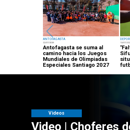
ANTOFAGASTA
DEPOR
22/07/2026
13/07/20
fagastino logra
Antofagasta se suma al
"Fa
esía de alto
camino hacia los Juegos
Sif
awái
Mundiales de Olimpiadas
sit
Especiales Santiago 2027
fut
Videos
Video | Choferes d