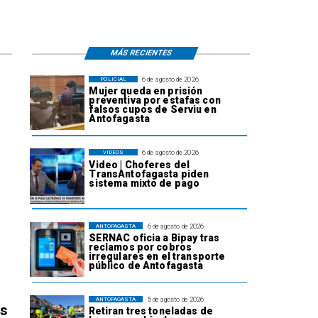
MÁS RECIENTES
6 de agosto de 2026
POLICIAL
Mujer queda en prisión
preventiva por estafas con
falsos cupos de Serviu en
Antofagasta
6 de agosto de 2026
VIDEOS
Video | Choferes del
TransAntofagasta piden
sistema mixto de pago
6 de agosto de 2026
ANTOFAGASTA
SERNAC oficia a Bipay tras
reclamos por cobros
irregulares en el transporte
público de Antofagasta
5 de agosto de 2026
ANTOFAGASTA
os
Retiran tres toneladas de