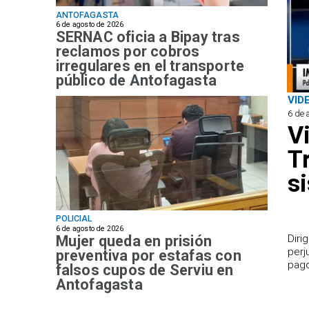
ANTOFAGASTA
6 de agosto de 2026
SERNAC oficia a Bipay tras
reclamos por cobros
irregulares en el transporte
público de Antofagasta
VID
6 de 
V
T
s
POLICIAL
6 de agosto de 2026
Mujer queda en prisión
​Dir
perj
preventiva por estafas con
pago
falsos cupos de Serviu en
Antofagasta