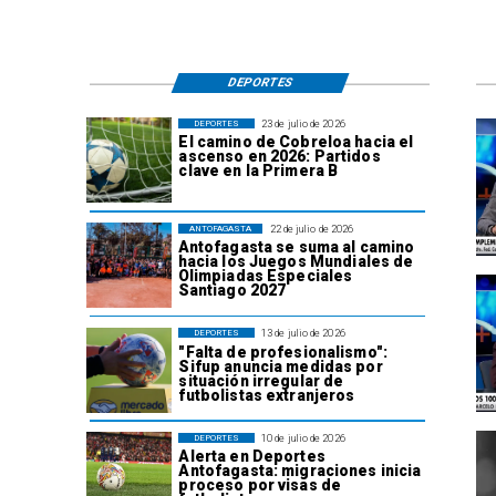
DEPORTES
23 de julio de 2026
DEPORTES
El camino de Cobreloa hacia el
ascenso en 2026: Partidos
clave en la Primera B
22 de julio de 2026
ANTOFAGASTA
Antofagasta se suma al camino
hacia los Juegos Mundiales de
Olimpiadas Especiales
Santiago 2027
13 de julio de 2026
DEPORTES
"Falta de profesionalismo":
Sifup anuncia medidas por
situación irregular de
futbolistas extranjeros
10 de julio de 2026
DEPORTES
Alerta en Deportes
Antofagasta: migraciones inicia
proceso por visas de