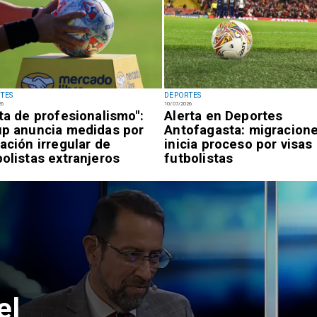
TES
DEPORTES
26
10/07/2026
lta de profesionalismo":
Alerta en Deportes
up anuncia medidas por
Antofagasta: migracion
uación irregular de
inicia proceso por visas
bolistas extranjeros
futbolistas
el