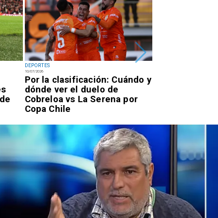
DEPORTES
DEPORTES
10/07/2026
07/07/2026
Por la clasificación: Cuándo y
Antofagastino
es
dónde ver el duelo de
Astudillo logr
 de
Cobreloa vs La Serena por
oro en los Ju
Copa Chile
Parasudameri
Valledupar 20