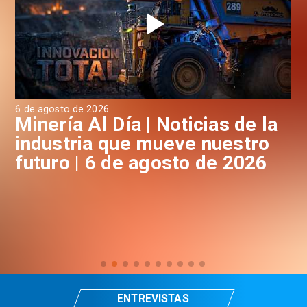
6 de agosto de 2026
6 d
a
Minería Al Día | Noticias de la
M
industria que mueve nuestro
i
futuro | 6 de agosto de 2026
f
ENTREVISTAS