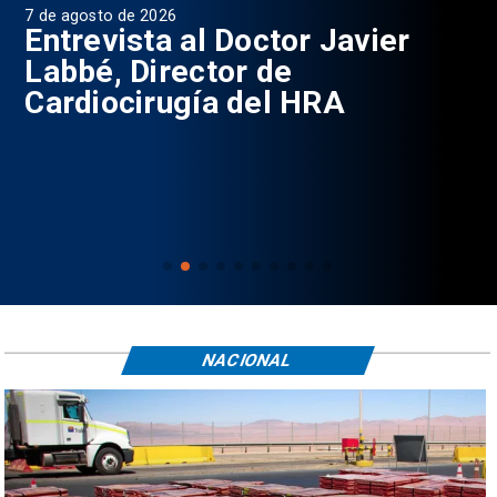
7 de agosto de 2026
6 d
0
Entrevista al Doctor Javier
P
Labbé, Director de
Cardiocirugía del HRA
NACIONAL