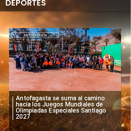
DEPORTES
DEPORTES
"Falta de profesionalismo": Sifup
anuncia medidas por situación
irregular de futbolistas
extranjeros