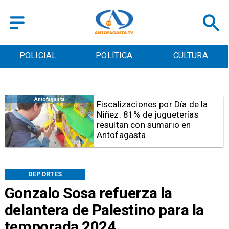
POLICIAL
POLÍTICA
CULTURA
Antofagasta
Tribunal frena opción de pena
mixta para Karen Rojo por ahora
DEPORTES
Gonzalo Sosa refuerza la
delantera de Palestino para la
temporada 2024