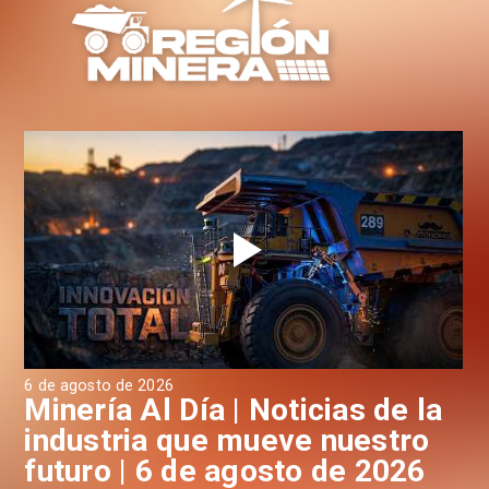
6 de agosto de 2026
6 d
a
Minería Al Día | Noticias de la
M
industria que mueve nuestro
i
futuro | 6 de agosto de 2026
f