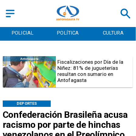
POLICIAL
POLÍTICA
CULTURA
Antofagasta
Tribunal frena opción de pena
mixta para Karen Rojo por ahora
DEPORTES
Confederación Brasileña acusa
racismo por parte de hinchas
venezolanos en el Preolímpico