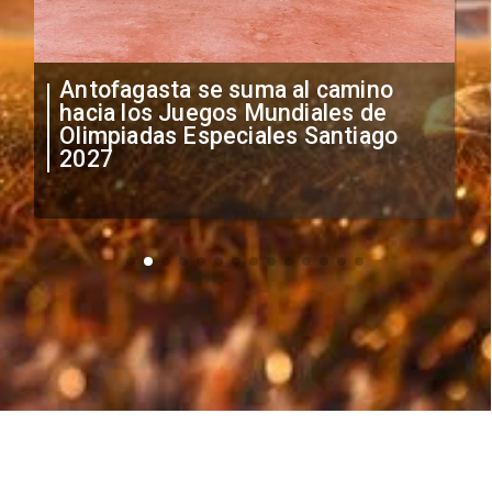
se suma al camino
"Falta de profesion
egos Mundiales de
anuncia medidas po
speciales Santiago
irregular de futbol
extranjeros