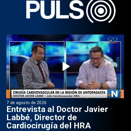
7 de agosto de 2026
6 d
0
Entrevista al Doctor Javier
P
Labbé, Director de
Cardiocirugía del HRA