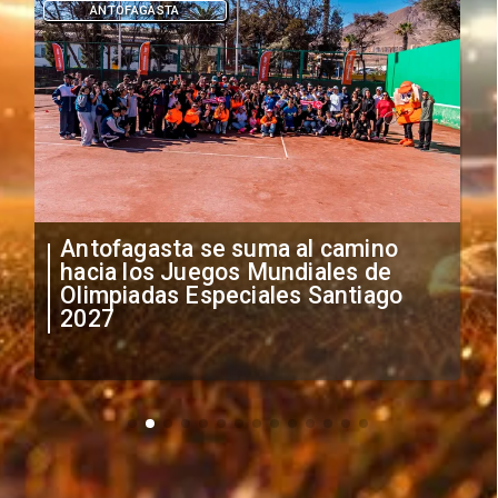
DEPORTES
"Falta de profesionalismo": Sifup
anuncia medidas por situación
irregular de futbolistas
extranjeros