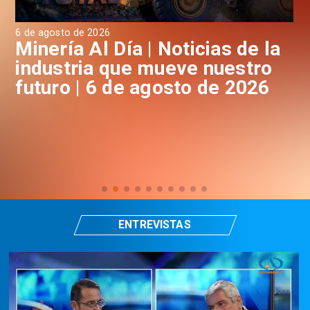
6 de agosto de 2026
6 d
a
Minería Al Día | Noticias de la
M
industria que mueve nuestro
i
futuro | 6 de agosto de 2026
f
ENTREVISTAS