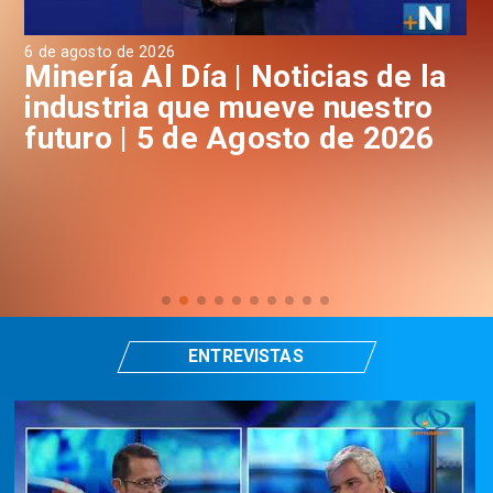
6 de agosto de 2026
4 d
a
Minería Al Día | Noticias de la
M
industria que mueve nuestro
i
futuro | 5 de Agosto de 2026
f
ENTREVISTAS