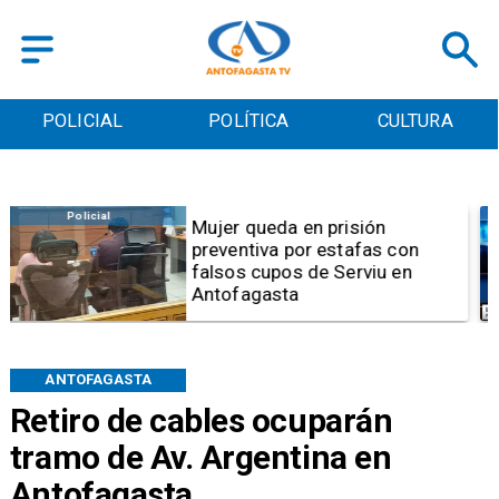
POLICIAL
POLÍTICA
CULTURA
Videos
Video | Choferes del
TransAntofagasta piden
sistema mixto de pago
ANTOFAGASTA
Retiro de cables ocuparán
tramo de Av. Argentina en
Antofagasta