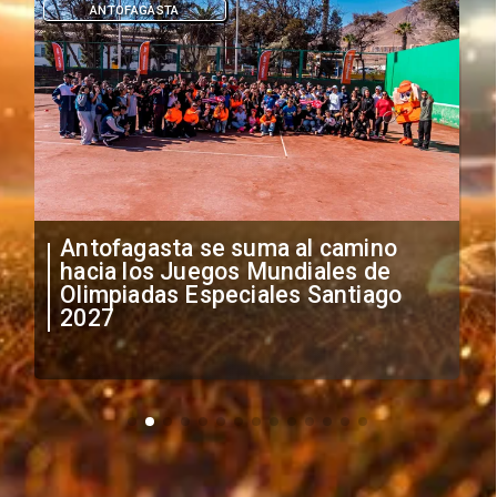
DEPORTES
"Falta de profesionalismo": Sifup
anuncia medidas por situación
irregular de futbolistas
extranjeros