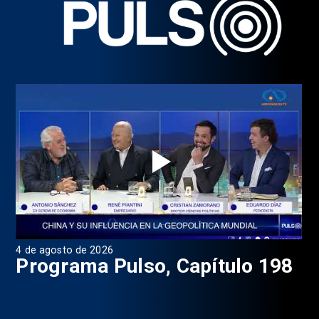
4 de agosto de 2026
1 d
9
Programa Pulso, Capítulo 198
P