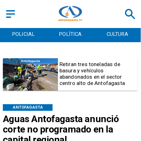
POLICIAL
POLÍTICA
CULTURA
Salud
Bajo el estándar: Hospitales de
Antofagasta y Calama no
cumplen con indicadores de
gestión del Minsal
ANTOFAGASTA
Aguas Antofagasta anunció
corte no programado en la
capital regional