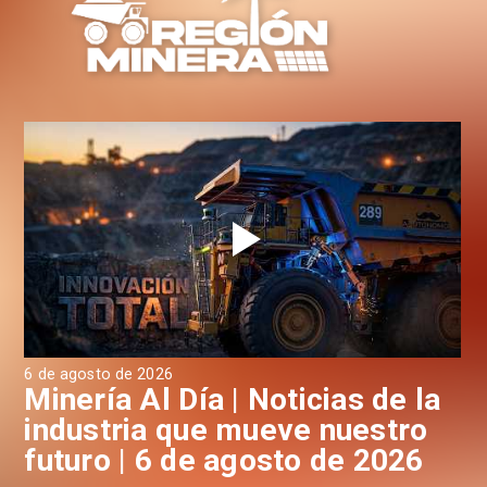
6 de agosto de 2026
6 d
a
Minería Al Día | Noticias de la
M
industria que mueve nuestro
i
futuro | 6 de agosto de 2026
f