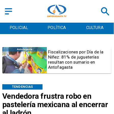
POLICIAL
POLÍTICA
CULTURA
Antofagasta
Tribunal frena opción de pena
mixta para Karen Rojo por ahora
TENDENCIAS
Vendedora frustra robo en
pastelería mexicana al encerrar
al ladrón