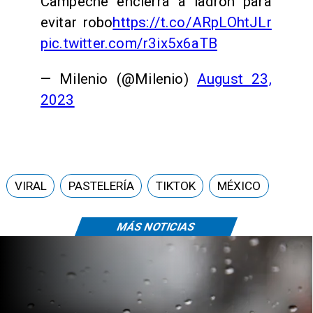
Campeche encierra a ladrón para
evitar robo
https://t.co/ARpLOhtJLr
pic.twitter.com/r3ix5x6aTB
— Milenio (@Milenio)
August 23,
2023
VIRAL
PASTELERÍA
TIKTOK
MÉXICO
MÁS NOTICIAS