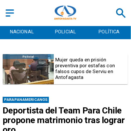
POLICIAL
POLÍTICA
CULTURA
Videos
Video | Choferes del
TransAntofagasta piden
sistema mixto de pago
PARAPANAMERICANOS
Deportista del Team Para Chile
propone matrimonio tras lograr
oro