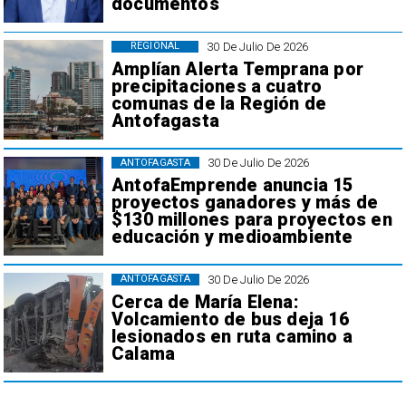
documentos
30 De Julio De 2026
REGIONAL
Amplían Alerta Temprana por
precipitaciones a cuatro
comunas de la Región de
Antofagasta
30 De Julio De 2026
ANTOFAGASTA
AntofaEmprende anuncia 15
proyectos ganadores y más de
$130 millones para proyectos en
educación y medioambiente
30 De Julio De 2026
ANTOFAGASTA
Cerca de María Elena:
Volcamiento de bus deja 16
lesionados en ruta camino a
Calama