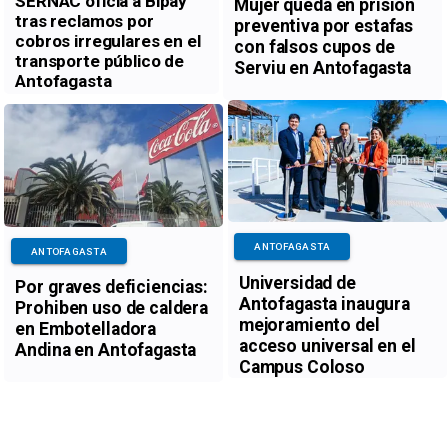
SERNAC oficia a Bipay
Mujer queda en prisión
tras reclamos por
preventiva por estafas
cobros irregulares en el
con falsos cupos de
transporte público de
Serviu en Antofagasta
Antofagasta
ANTOFAGASTA
ANTOFAGASTA
Universidad de
Por graves deficiencias:
Antofagasta inaugura
Prohiben uso de caldera
mejoramiento del
en Embotelladora
acceso universal en el
Andina en Antofagasta
Campus Coloso