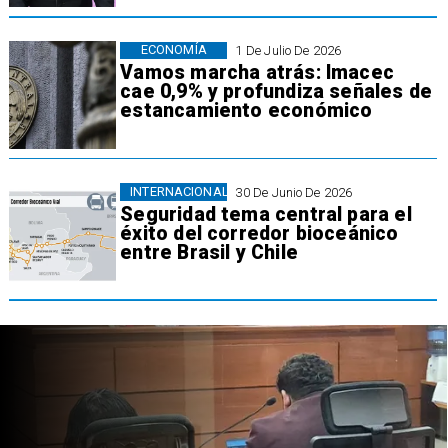
ECONOMÍA
1 De Julio De 2026
Vamos marcha atrás: Imacec
cae 0,9% y profundiza señales de
estancamiento económico
INTERNACIONAL
30 De Junio De 2026
Seguridad tema central para el
éxito del corredor bioceánico
entre Brasil y Chile