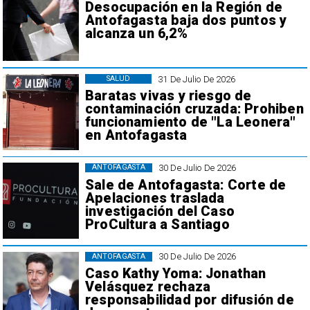
Desocupación en la Región de
Antofagasta baja dos puntos y
alcanza un 6,2%
31 De Julio De 2026
SALUD
Baratas vivas y riesgo de
contaminación cruzada: Prohiben
funcionamiento de "La Leonera"
en Antofagasta
30 De Julio De 2026
ANTOFAGASTA
Sale de Antofagasta: Corte de
Apelaciones traslada
investigación del Caso
ProCultura a Santiago
30 De Julio De 2026
ANTOFAGASTA
Caso Kathy Yoma: Jonathan
Velásquez rechaza
responsabilidad por difusión de