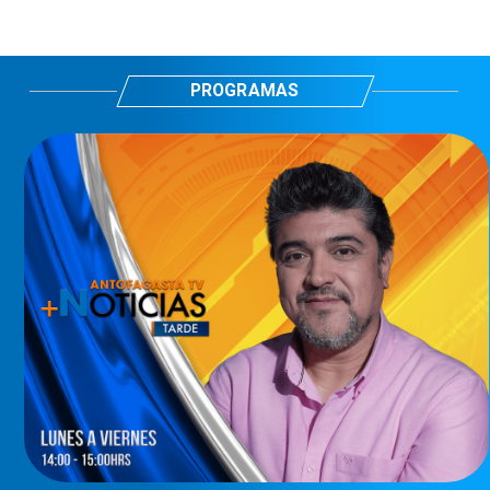
PROGRAMAS