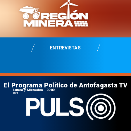
ENTREVISTAS
El Programa Político de Antofagasta TV
Lunes y Miércoles - 20:00
hrs.