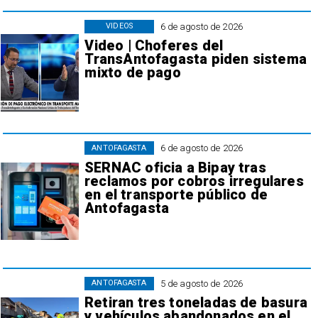
6 de agosto de 2026
VIDEOS
Video | Choferes del
TransAntofagasta piden sistema
mixto de pago
6 de agosto de 2026
ANTOFAGASTA
SERNAC oficia a Bipay tras
reclamos por cobros irregulares
en el transporte público de
Antofagasta
5 de agosto de 2026
ANTOFAGASTA
Retiran tres toneladas de basura
y vehículos abandonados en el