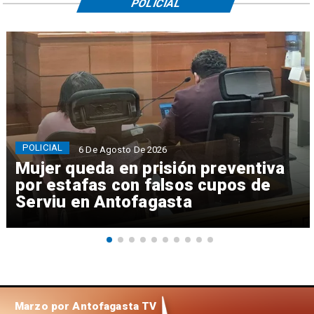
POLICIAL
POLICIAL
6 De Agosto De 2026
Mujer queda en prisión preventiva
por estafas con falsos cupos de
Serviu en Antofagasta
Marzo por Antofagasta TV