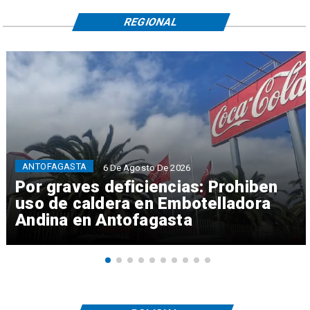
REGIONAL
ANTOFAGASTA
6 De Agosto De 2026
Por graves deficiencias: Prohiben
uso de caldera en Embotelladora
Andina en Antofagasta