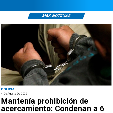
MÁS NOTICIAS
POLICIAL
4 De Agosto De 2026
Mantenía prohibición de
acercamiento: Condenan a 6