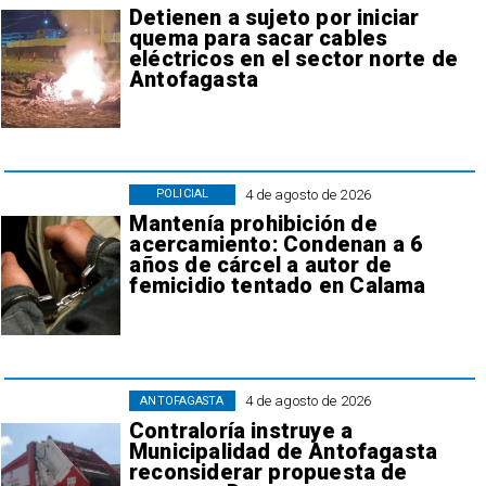
Detienen a sujeto por iniciar
quema para sacar cables
eléctricos en el sector norte de
Antofagasta
4 de agosto de 2026
POLICIAL
Mantenía prohibición de
acercamiento: Condenan a 6
años de cárcel a autor de
femicidio tentado en Calama
4 de agosto de 2026
ANTOFAGASTA
Contraloría instruye a
Municipalidad de Antofagasta
reconsiderar propuesta de