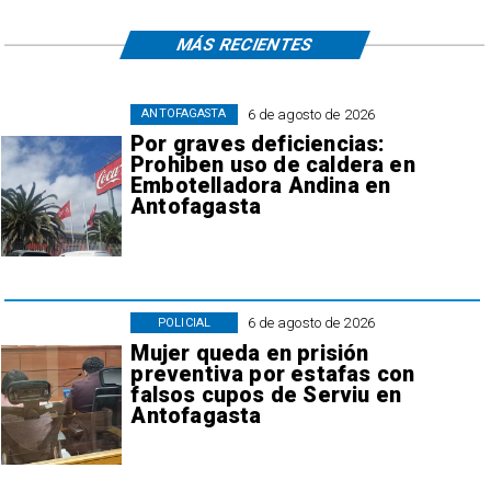
MÁS RECIENTES
6 de agosto de 2026
ANTOFAGASTA
Por graves deficiencias:
Prohiben uso de caldera en
Embotelladora Andina en
Antofagasta
6 de agosto de 2026
POLICIAL
Mujer queda en prisión
preventiva por estafas con
falsos cupos de Serviu en
Antofagasta