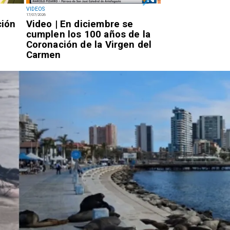
VIDEOS
NACIONAL
17/07/2026
14/07/2026
ción
Video | En diciembre se
Miércoles 7:20
cumplen los 100 años de la
Rojo llegará a 
Coronación de la Virgen del
por la PDI para
Carmen
condena