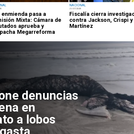
ONAL
NACIONAL
26
21/07/2026
 enmienda pasa a
Fiscalía cierra investiga
isión Mixta: Cámara de
contra Jackson, Crispi y
utados aprueba y
Martínez
pacha Megarreforma
pone denuncias
lena en
ato a lobos
agasta