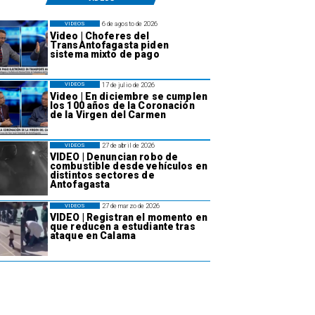
6 de agosto de 2026
VIDEOS
Video | Choferes del
TransAntofagasta piden
sistema mixto de pago
17 de julio de 2026
VIDEOS
Video | En diciembre se cumplen
los 100 años de la Coronación
de la Virgen del Carmen
27 de abril de 2026
VIDEOS
VIDEO | Denuncian robo de
combustible desde vehículos en
distintos sectores de
Antofagasta
27 de marzo de 2026
VIDEOS
VIDEO | Registran el momento en
que reducen a estudiante tras
ataque en Calama