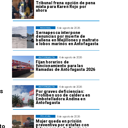
Tribunal frena opción de pena
mixta para Karen Rojo por
ahora
6 de agosto de 2026
REGIONAL
Sernapesca interpone
denuncias por muerte de
ballena en Mejillones y maltrato
a lobos marinos en Antofagasta
6 de agosto de 2026
ANTOFAGASTA
Fijan horarios de
funcionamiento para las
Ramadas de Antofagasta 2026
6 de agosto de 2026
ANTOFAGASTA
os
Por graves deficiencias:
Prohiben uso de caldera en
Embotelladora Andina en
Antofagasta
6 de agosto de 2026
POLICIAL
Mujer queda en prisión
preventiva por estafas con
to