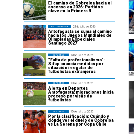
El camino de Cobreloa hacia el
ascenso en 2026: Partidos
clave en la Primera B
22 de julio de 2026
ANTOFAGASTA
Antofagasta se suma al camino
hacia los Juegos Mundiales de
Olimpiadas Especiales
Santiago 2027
13 de julio de 2026
DEPORTES
"Falta de profesionalismo":
Sifup anuncia medidas por
situación irregular de
futbolistas extranjeros
10 de julio de 2026
DEPORTES
Alerta en Deportes
Antofagasta: migraciones inicia
proceso por visas de
futbolistas
10 de julio de 2026
DEPORTES
Por la clasificación: Cuándo y
dónde ver el duelo de Cobreloa
vs La Serena por Copa Chile