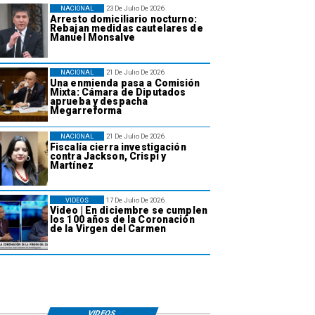
NACIONAL
23 De Julio De 2026
Arresto domiciliario nocturno:
Rebajan medidas cautelares de
Manuel Monsalve
NACIONAL
21 De Julio De 2026
Una enmienda pasa a Comisión
Mixta: Cámara de Diputados
aprueba y despacha
Megarreforma
NACIONAL
21 De Julio De 2026
Fiscalía cierra investigación
contra Jackson, Crispi y
Martínez
VIDEOS
17 De Julio De 2026
Video | En diciembre se cumplen
los 100 años de la Coronación
de la Virgen del Carmen
VIDEOS