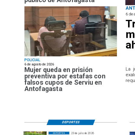
AN
6 de 
T
m
a
POLICIAL
6 de agosto de 2026
Mujer queda en prisión
​La 
exal
preventiva por estafas con
requ
falsos cupos de Serviu en
Antofagasta
DEPORTES
23 de julio de 2026
DEPORTES