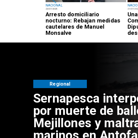
NACIONAL
NACI
23/07/2026
21/07/20
registra 7,3% de
Arresto domiciliario
Una
 frente al 9,4%
nocturno: Rebajan medidas
Com
cautelares de Manuel
Dip
Monsalve
des
Regional
Sernapesca inter
por muerte de bal
Mejillones y maltr
marinos en Antof