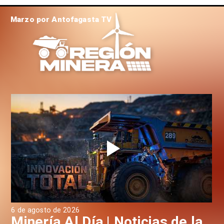
Marzo por Antofagasta TV
6 de agosto de 2026
6 d
a
Minería Al Día | Noticias de la
M