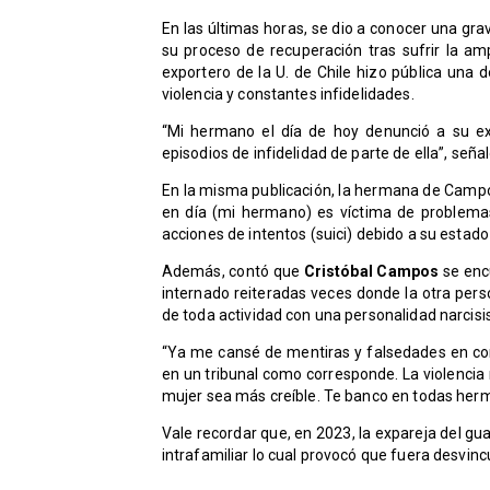
En las últimas horas, se dio a conocer una gra
su proceso de recuperación tras sufrir la am
exportero de la U. de Chile hizo pública una 
violencia y constantes infidelidades.
“Mi hermano el día de hoy denunció a su exp
episodios de infidelidad de parte de ella”, seña
En la misma publicación, la hermana de Campos
en día (mi hermano) es víctima de problem
acciones de intentos (suici) debido a su estado
Además, contó que
Cristóbal Campos
se encu
internado reiteradas veces donde la otra perso
de toda actividad con una personalidad narcisis
“Ya me cansé de mentiras y falsedades en con
en un tribunal como corresponde. La violencia
mujer sea más creíble. Te banco en todas her
Vale recordar que, en 2023, la expareja del 
intrafamiliar lo cual provocó que fuera desvinc