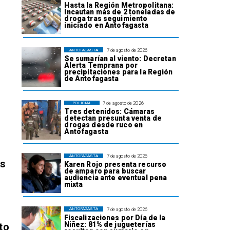
Hasta la Región Metropolitana:
Incautan más de 2 toneladas de
droga tras seguimiento
iniciado en Antofagasta
7 de agosto de 2026
ANTOFAGASTA
Se sumarían al viento: Decretan
Alerta Temprana por
precipitaciones para la Región
de Antofagasta
7 de agosto de 2026
POLICIAL
Tres detenidos: Cámaras
detectan presunta venta de
drogas desde ruco en
Antofagasta
7 de agosto de 2026
ANTOFAGASTA
os
Karen Rojo presenta recurso
de amparo para buscar
audiencia ante eventual pena
mixta
7 de agosto de 2026
ANTOFAGASTA
Fiscalizaciones por Día de la
Niñez: 81% de jugueterías
to