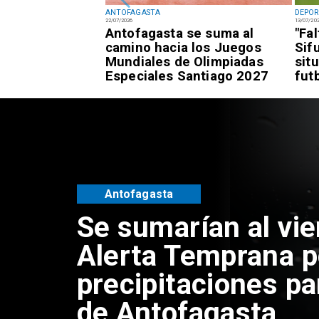
ANTOFAGASTA
DEPOR
22/07/2026
13/07/20
fagastino logra
Antofagasta se suma al
"Fa
esía de alto
camino hacia los Juegos
Sif
awái
Mundiales de Olimpiadas
sit
Especiales Santiago 2027
fut
Antofagasta
Se sumarían al vie
Alerta Temprana p
precipitaciones pa
de Antofagasta