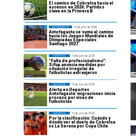
El camino de Cobreloa hacia el
ascenso en 2026: Partidos
clave en la Primera B
22 de julio de 2026
ANTOFAGASTA
Antofagasta se suma al camino
hacia los Juegos Mundiales de
Olimpiadas Especiales
Santiago 2027
13 de julio de 2026
DEPORTES
"Falta de profesionalismo":
Sifup anuncia medidas por
situación irregular de
futbolistas extranjeros
10 de julio de 2026
DEPORTES
Alerta en Deportes
Antofagasta: migraciones inicia
proceso por visas de
futbolistas
10 de julio de 2026
DEPORTES
Por la clasificación: Cuándo y
dónde ver el duelo de Cobreloa
vs La Serena por Copa Chile