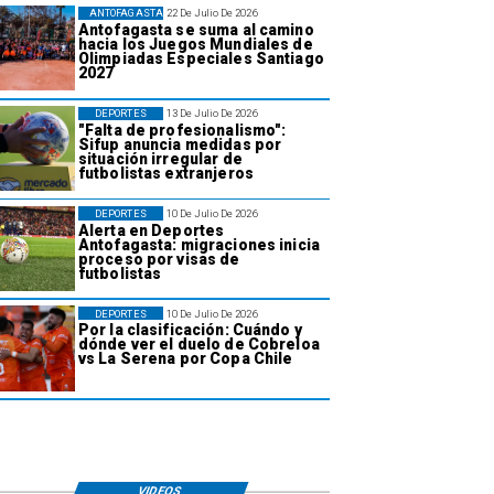
ANTOFAGASTA
22 De Julio De 2026
Antofagasta se suma al camino
hacia los Juegos Mundiales de
Olimpiadas Especiales Santiago
2027
DEPORTES
13 De Julio De 2026
"Falta de profesionalismo":
Sifup anuncia medidas por
situación irregular de
futbolistas extranjeros
DEPORTES
10 De Julio De 2026
Alerta en Deportes
Antofagasta: migraciones inicia
proceso por visas de
futbolistas
DEPORTES
10 De Julio De 2026
Por la clasificación: Cuándo y
dónde ver el duelo de Cobreloa
vs La Serena por Copa Chile
VIDEOS