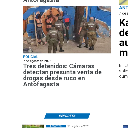
AN
7 de 
K
d
a
m
POLICIAL
7 de agosto de 2026
Tres detenidos: Cámaras
El 
sol
detectan presunta venta de
cump
drogas desde ruco en
Antofagasta
DEPORTES
23 de julio de 2026
DEPORTES