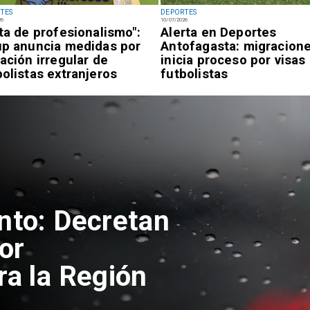
TES
DEPORTES
26
10/07/2026
lta de profesionalismo":
Alerta en Deportes
up anuncia medidas por
Antofagasta: migracion
uación irregular de
inicia proceso por visas
bolistas extranjeros
futbolistas
nto: Decretan
or
ra la Región