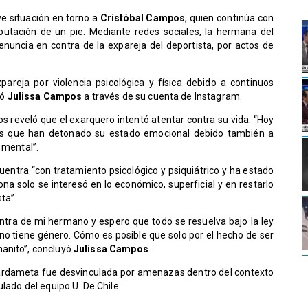
ve situación en torno a
Cristóbal Campos
, quien continúa con
putación de un pie. Mediante redes sociales, la hermana del
denuncia en contra de la expareja del deportista, por actos de
areja por violencia psicológica y física debido a continuos
ló
Julissa Campos
a través de su cuenta de Instagram.
 reveló que el exarquero intentó atentar contra su vida: “Hoy
as que han detonado su estado emocional debido también a
 mental”.
entra “con tratamiento psicológico y psiquiátrico y ha estado
na solo se interesó en lo económico, superficial y en restarlo
ta”.
tra de mi hermano y espero que todo se resuelva bajo la ley
 no tiene género. Cómo es posible que solo por el hecho de ser
manito”, concluyó
Julissa Campos
.
guardameta fue desvinculada por amenazas dentro del contexto
ulado del equipo U. De Chile.