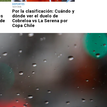
DEPORTES
DEPORTES
10/07/2026
07/07/2026
Por la clasificación: Cuándo y
Antofagastino
es
dónde ver el duelo de
Astudillo logr
 de
Cobreloa vs La Serena por
oro en los Ju
Copa Chile
Parasudameri
Valledupar 20