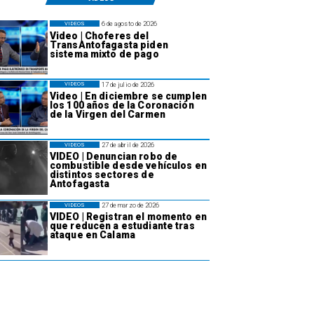
6 de agosto de 2026
VIDEOS
Video | Choferes del
TransAntofagasta piden
sistema mixto de pago
17 de julio de 2026
VIDEOS
Video | En diciembre se cumplen
los 100 años de la Coronación
de la Virgen del Carmen
27 de abril de 2026
VIDEOS
VIDEO | Denuncian robo de
combustible desde vehículos en
distintos sectores de
Antofagasta
27 de marzo de 2026
VIDEOS
VIDEO | Registran el momento en
que reducen a estudiante tras
ataque en Calama