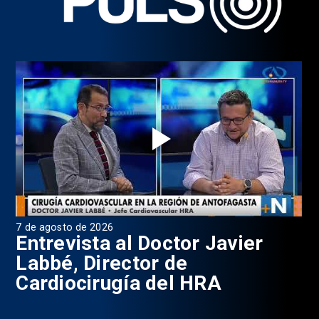
7 de agosto de 2026
6 d
0
Entrevista al Doctor Javier
P
Labbé, Director de
Cardiocirugía del HRA