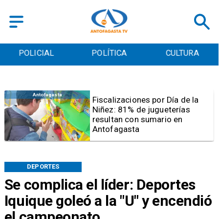
POLICIAL
POLÍTICA
CULTURA
Antofagasta
Tribunal frena opción de pena
mixta para Karen Rojo por ahora
DEPORTES
Se complica el líder: Deportes
Iquique goleó a la "U" y encendió
el campeonato