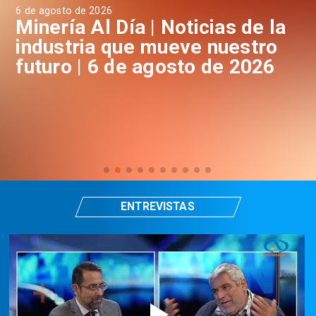
6 de agosto de 2026
6 d
a
Minería Al Día | Noticias de la
M
industria que mueve nuestro
i
futuro | 6 de agosto de 2026
f
ENTREVISTAS