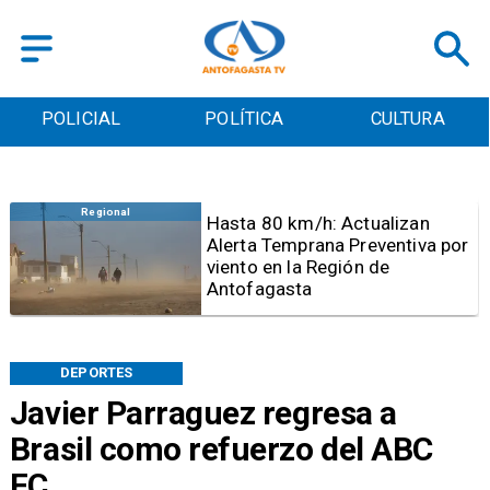
POLICIAL
POLÍTICA
CULTURA
Antofagasta
Detienen a sujeto por iniciar
quema para sacar cables
eléctricos en el sector norte de
Antofagasta
DEPORTES
Javier Parraguez regresa a
Brasil como refuerzo del ABC
FC