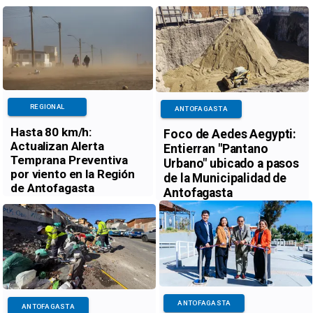
REGIONAL
ANTOFAGASTA
Hasta 80 km/h:
Foco de Aedes Aegypti:
Actualizan Alerta
Entierran "Pantano
Temprana Preventiva
Urbano" ubicado a pasos
por viento en la Región
de la Municipalidad de
de Antofagasta
Antofagasta
ANTOFAGASTA
ANTOFAGASTA