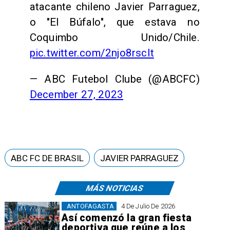
atacante chileno Javier Parraguez,
o "El Búfalo", que estava no
Coquimbo Unido/Chile.
pic.twitter.com/2njo8rscIt
— ABC Futebol Clube (@ABCFC)
December 27, 2023
ABC FC DE BRASIL
JAVIER PARRAGUEZ
MÁS NOTICIAS
ANTOFAGASTA
4 De Julio De 2026
Así comenzó la gran fiesta
deportiva que reúne a los