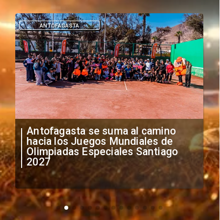
DEPORTES
"Falta de profesionalismo": Sifup
anuncia medidas por situación
irregular de futbolistas
extranjeros