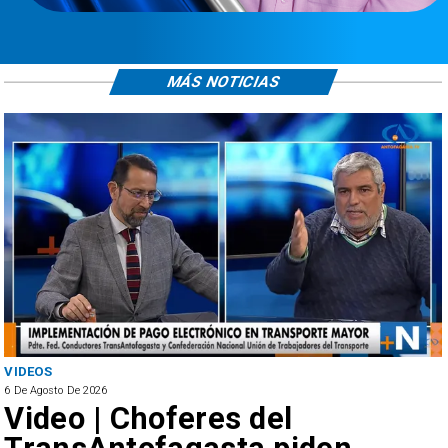
MÁS NOTICIAS
ANTOFAGASTA
26
6 De Agosto De 202
| Choferes del
SERNAC