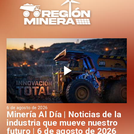
6 de agosto de 2026
6 d
a
Minería Al Día | Noticias de la
M
industria que mueve nuestro
i
futuro | 6 de agosto de 2026
f