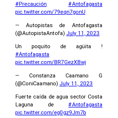
#Precaución
#Antofagasta
pic.twitter.com/79eqn7gonU
— Autopistas de Antofagasta
(@AutopistaAntofa)
July 11, 2023
Un poquito de agüita !
#Antofagasta
pic.twitter.com/BR7GezXBwj
— Constanza Caamano G
(@ConiCaamano)
July 11, 2023
Fuerte caída de agua sector Costa
Laguna de
#Antofagasta
pic.twitter.com/eg0gz9Jm7b