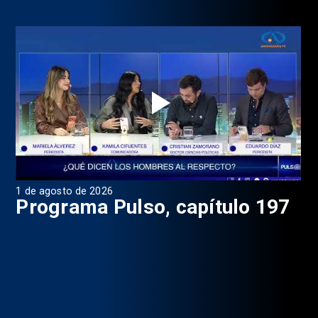
1 de agosto de 2026
31 
8
Programa Pulso, capítulo 197
D