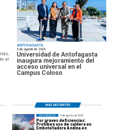
ANTOFAGASTA
5 de agosto de 2026
Universidad de Antofagasta
etas,
te el
inaugura mejoramiento del
acceso universal en el
Campus Coloso
MÁS RECIENTES
6 de agosto de 2026
ANTOFAGASTA
Por graves deficiencias:
Prohiben uso de caldera en
Embotelladora Andina en