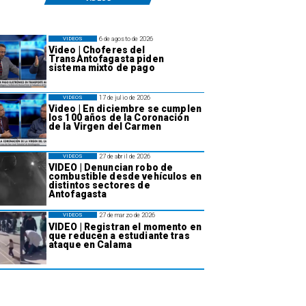
6 de agosto de 2026
VIDEOS
Video | Choferes del
TransAntofagasta piden
sistema mixto de pago
17 de julio de 2026
VIDEOS
Video | En diciembre se cumplen
los 100 años de la Coronación
de la Virgen del Carmen
27 de abril de 2026
VIDEOS
VIDEO | Denuncian robo de
combustible desde vehículos en
distintos sectores de
Antofagasta
27 de marzo de 2026
VIDEOS
VIDEO | Registran el momento en
que reducen a estudiante tras
ataque en Calama