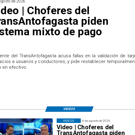
agosto de 2026
ideo | Choferes del
ransAntofagasta piden
istema mixto de pago
igente del TransAntofagasta acusa fallas en la validación de tarj
uicios a usuarios y conductores, y pide restablecer temporalmen
 en efectivo.
VIDEOS
VIDEOS
6 de agosto de 2026
Video | Choferes del
TransAntofagasta piden