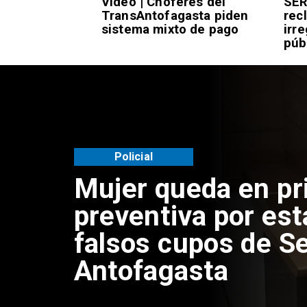
to: Línea de
Video | Choferes del
SER
icos E-01
TransAntofagasta piden
rec
ecorrido los
sistema mixto de pago
irr
ana en
púb
Policial
Mujer queda en pr
preventiva por est
falsos cupos de Se
Antofagasta