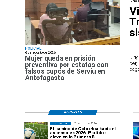
6 de 
V
T
s
POLICIAL
6 de agosto de 2026
Mujer queda en prisión
​Dir
perj
preventiva por estafas con
pago
falsos cupos de Serviu en
Antofagasta
DEPORTES
23 de julio de 2026
DEPORTES
El camino de Cobreloa hacia el
ascenso en 2026: Partidos
clave en la Primera B