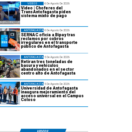
VIDEOS
6 De Agosto De 2026
Video | Choferes del
TransAntofagasta piden
sistema mixto de pago
ANTOFAGASTA
6 De Agosto De 2026
SERNAC oficia a Bipay tras
reclamos por cobros
irregulares en el transporte
público de Antofagasta
ANTOFAGASTA
5 De Agosto De 2026
Retiran tres toneladas de
basura y vehículos
abandonados en el sector
centro alto de Antofagasta
ANTOFAGASTA
5 De Agosto De 2026
Universidad de Antofagasta
inaugura mejoramiento del
acceso universal en el Campus
Coloso
VIDEOS