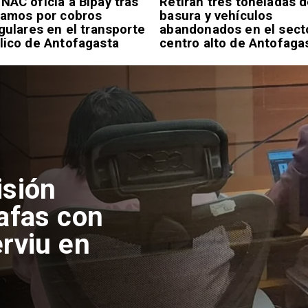
NAC oficia a Bipay tras
Retiran tres toneladas 
lamos por cobros
basura y vehículos
egulares en el transporte
abandonados en el sect
lico de Antofagasta
centro alto de Antofaga
isión
afas con
rviu en