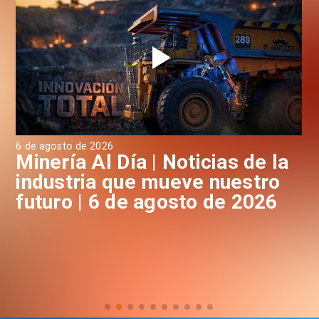
6 de agosto de 2026
6 d
a
Minería Al Día | Noticias de la
M
industria que mueve nuestro
i
futuro | 6 de agosto de 2026
f