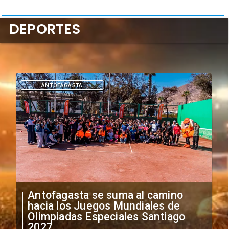
DEPORTES
DEPORTES
"Falta de profesionalismo": Sifup
anuncia medidas por situación
irregular de futbolistas
extranjeros