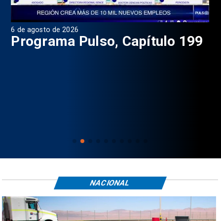
6 de agosto de 2026
4 d
Programa Pulso, Capítulo 199
P
NACIONAL