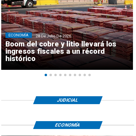
ECONOMÍA
28 De Julio De 2026
Boom del cobre y litio llevará los
ingresos fiscales a un récord
histórico
JUDICIAL
ECONOMÍA