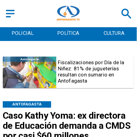
POLICIAL
POLÍTICA
CULTURA
Antofagasta
Tribunal frena opción de pena
mixta para Karen Rojo por ahora
ANTOFAGASTA
Caso Kathy Yoma: ex directora
de Educación demanda a CMDS
por casi $60 millones