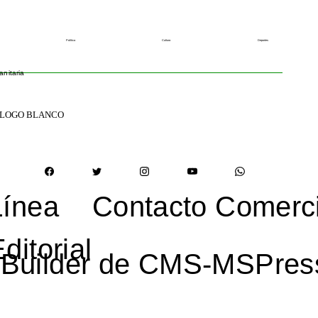
Política
Cultura
Deportes
anitaria
Línea
Contacto Comerci
ditorial
MSBuilder de CMS-MSPre