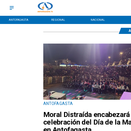
ANTOFAGASTA
REGIONAL
NACIONAL
M
ANTOFAGASTA
Moral Distraída encabezará 
celebración del Día de la M
en Antofagasta