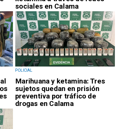
sociales en Calama
POLICIAL
al
Marihuana y ketamina: Tres
los
sujetos quedan en prisión
nes
preventiva por tráfico de
drogas en Calama