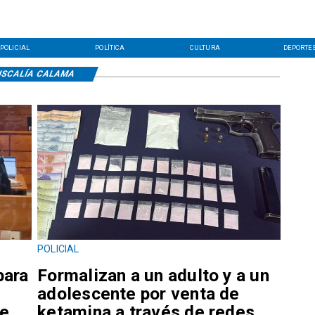
POLICIAL
POLÍTICA
CULTURA
DEPORTE
ISCALÍA CALAMA
POLICIAL
para
Formalizan a un adulto y a un
adolescente por venta de
de
ketamina a través de redes