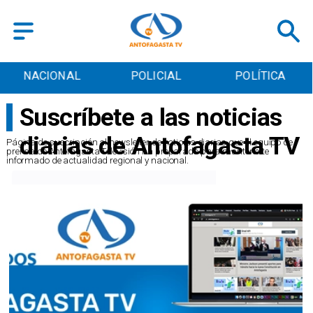
NACIONAL
POLICIAL
POLÍTICA
Suscríbete a las noticias
diarias de Antofagasta TV
Página de suscripción al newsletter de noticias diarias que el equipo de
prensa de Antofagasta Televisión ha preparado para mantenerte
informado de actualidad regional y nacional.